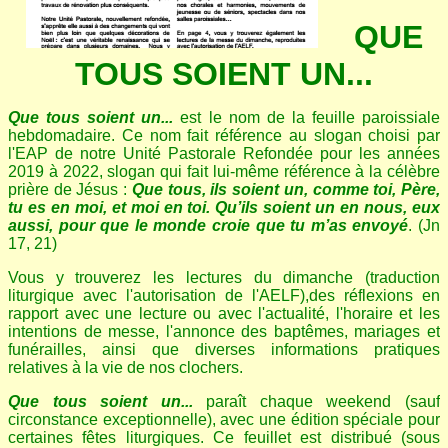
CATHOBEL
Saint-Remi
QUE
Entraide & Fraternité
TOUS SOIENT UN...
Saint-Vincent de Paul
GRAIR
Que tous soient un...
est le nom de la feuille paroissiale
hebdomadaire. Ce nom fait référence au slogan choisi par
Frère Mutien-Marie
l'EAP de notre Unité Pastorale Refondée pour les années
2019 à 2022, slogan qui fait lui-même référence à la célèbre
Amis de la Providence
prière de Jésus :
Que tous, ils soient un, comme toi, Père,
tu es en moi, et moi en toi. Qu’ils soient un en nous, eux
aussi, pour que le monde croie que tu m’as envoyé
. (Jn
17, 21)
Vous y trouverez les lectures du dimanche (traduction
liturgique avec l'autorisation de l'AELF),des réflexions en
rapport avec une lecture ou avec l'actualité, l'horaire et les
intentions de messe, l'annonce des baptêmes, mariages et
funérailles, ainsi que diverses informations pratiques
relatives à la vie de nos clochers.
Que tous soient un...
paraît chaque weekend (sauf
circonstance exceptionnelle), avec une édition spéciale pour
certaines fêtes liturgiques. Ce feuillet est distribué (sous