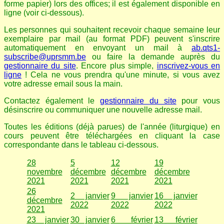
forme papier) lors des offices; il est également disponible en
ligne (voir ci-dessous).
Les personnes qui souhaitent recevoir chaque semaine leur
exemplaire par mail (au format PDF) peuvent s'inscrire
automatiquement en envoyant un mail à
ab.qts1-
subscribe@uprsmm.be
ou faire la demande auprès du
gestionnaire du site
. Encore plus simple,
inscrivez-vous en
ligne
! Cela ne vous prendra qu'une minute, si vous avez
votre adresse email sous la main.
Contactez également le
gestionnaire du site
pour vous
désinscrire ou communiquer une nouvelle adresse mail.
Toutes les éditions (déjà parues) de l'année (liturgique) en
cours peuvent être téléchargées en cliquant la case
correspondante dans le tableau ci-dessous.
28
5
12
19
novembre
décembre
décembre
décembre
2021
2021
2021
2021
26
2 janvier
9 janvier
16 janvier
décembre
2022
2022
2022
2021
23 janvier
30 janvier
6 février
13 février