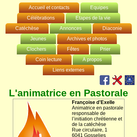
Accueil et contacts
Equipes
Célébrations
Prêtres
Etapes de la vie
EAP et CP ?
Catéchèse
Horaire des Messes
Animatrice en pastorale
Annonces
Baptême
L'Equipe
Diaconie
d'Animation
Information
Messes en vidéo
Secrétariats paroissiaux
Jeunes
Consulter
Archives et photos
1ère Communion
Généralités
Pastorale (EAP)
générale
C(h)oeur en joie
Pour les enfants
Clochers
Personnes-relais
Proposer
Fêtes
Noël 2020
Confirmation
Saint Vincent de
Prier
Le Conseil
Eveil à la foi (0-4
Paul
Pastoral (CP)
Mouvements de
Gosselies
Processions
Coin lecture
Funérailles
Saint-Mutien-
Feuille
Carême 2021
A propos
Mariage
En famille
ans)
jeunesse
hebdomadaire
Marie
Maison sociale
Visiteurs de
Pont-à-Celles
Gestionnaire du site
Adoration
Consulter
Liens externes
Sacrement des malades
Qui sommes-
anciens
En groupe
Eveil à la foi (5-7
de Gosselies
malades
Animations
Agenda Régional
Saint-Antoine
nous ?
ans)
Les-Bons-Villers
Ressourcement
Sur le site de l'Evêché
Contribuer
Le Sarment
Funérailles
2018
Avec les
dans les écoles
Préparation au
Baptêmes
Saint-Jean
Protection des
enfants
1ère Communion
mariage
L'animatrice en Pastorale
A Charleroi
Administrer
Région pastorale
2019
données
Charleroi
Saint-Pierre
Mariages
Adoration
Confirmation
Equipe des
Françoise d'Exelle
funérailles
Diocèse de Tournai
Défunts
ND d'Ittre
Avec Marie
Caté 10-14
Animatrice en pastorale
responsable de
ND du Roux
KTO TV
Caté +15
l’initiation chrétienne et
de la catéchèse
ND de Celle
AELF
Intergénérationnel
Rue circulaire, 1
6041 Gosselies