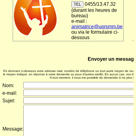
CATHOBEL
Saint-Remi
0455/13.47.32
TEL
(durant les heures de
Entraide & Fraternité
bureau)
e-mail :
Saint-Vincent de Paul
animatrice@uprsmm.be
GRAIR
ou via le formulaire ci-
dessous
Frère Mutien-Marie
Amis de la Providence
Envoyer un messag
En donnant ci-dessous votre adresse mail, numéro de téléphone ou tout autre moyen de vous 
le moyen indiqué, en réponse à votre demande ou pour d'autres motifs. En aucun cas, vos don
A tout moment, il vous est possible de demander à ne plus êt
Nom:
e-mail:
Sujet:
Message: